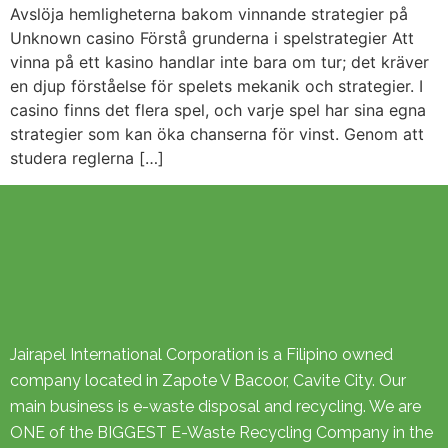
Avslöja hemligheterna bakom vinnande strategier på
Unknown casino Förstå grunderna i spelstrategier Att
vinna på ett kasino handlar inte bara om tur; det kräver
en djup förståelse för spelets mekanik och strategier. I
casino finns det flera spel, och varje spel har sina egna
strategier som kan öka chanserna för vinst. Genom att
studera reglerna […]
Jairapel International Corporation is a Filipino owned
company located in Zapote V Bacoor, Cavite City. Our
main business is e-waste disposal and recycling. We are
ONE of the BIGGEST E-Waste Recycling Company in the