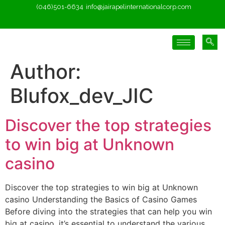
(046)501-6634
info@jairapelinternationalcorp.com
Author:
Blufox_dev_JIC
Discover the top strategies
to win big at Unknown
casino
Discover the top strategies to win big at Unknown
casino Understanding the Basics of Casino Games
Before diving into the strategies that can help you win
big at casino, it’s essential to understand the various