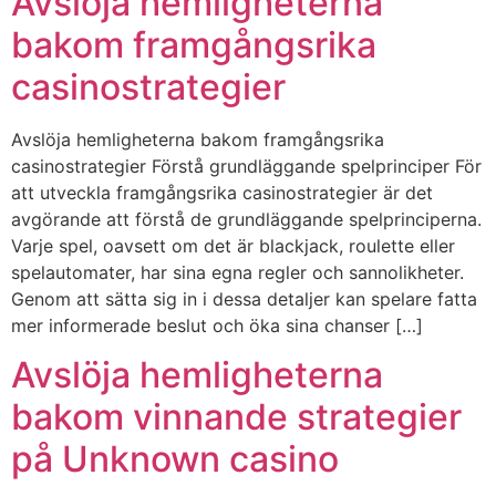
Avslöja hemligheterna
bakom framgångsrika
casinostrategier
Avslöja hemligheterna bakom framgångsrika
casinostrategier Förstå grundläggande spelprinciper För
att utveckla framgångsrika casinostrategier är det
avgörande att förstå de grundläggande spelprinciperna.
Varje spel, oavsett om det är blackjack, roulette eller
spelautomater, har sina egna regler och sannolikheter.
Genom att sätta sig in i dessa detaljer kan spelare fatta
mer informerade beslut och öka sina chanser […]
Avslöja hemligheterna
bakom vinnande strategier
på Unknown casino